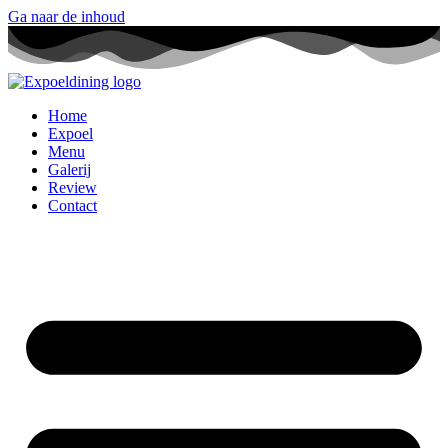
Ga naar de inhoud
Home
Expoel
Menu
Galerij
Review
Contact