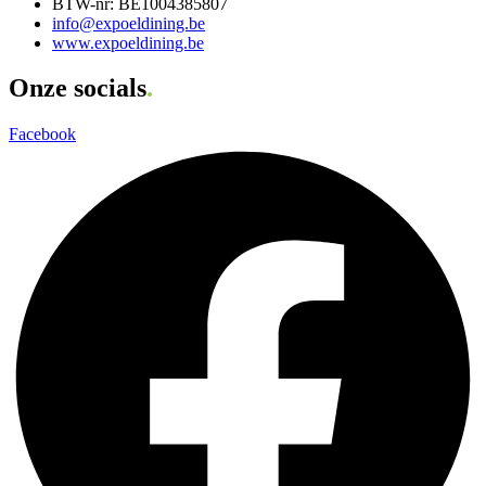
BTW-nr: BE1004385807
info@expoeldining.be
www.expoeldining.be
Onze socials
.
Facebook